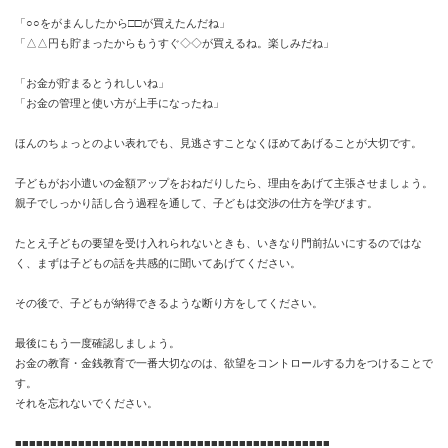
「○○をがまんしたから□□が買えたんだね」
「△△円も貯まったからもうすぐ◇◇が買えるね。楽しみだね」
「お金が貯まるとうれしいね」
「お金の管理と使い方が上手になったね」
ほんのちょっとのよい表れでも、見逃さすことなくほめてあげることが大切です。
子どもがお小遣いの金額アップをおねだりしたら、理由をあげて主張させましょう。
親子でしっかり話し合う過程を通して、子どもは交渉の仕方を学びます。
たとえ子どもの要望を受け入れられないときも、いきなり門前払いにするのではな
く、まずは子どもの話を共感的に聞いてあげてください。
その後で、子どもが納得できるような断り方をしてください。
最後にもう一度確認しましょう。
お金の教育・金銭教育で一番大切なのは、欲望をコントロールする力をつけることで
す。
それを忘れないでください。
■■■■■■■■■■■■■■■■■■■■■■■■■■■■■■■■■■■■■■■■■■■■■