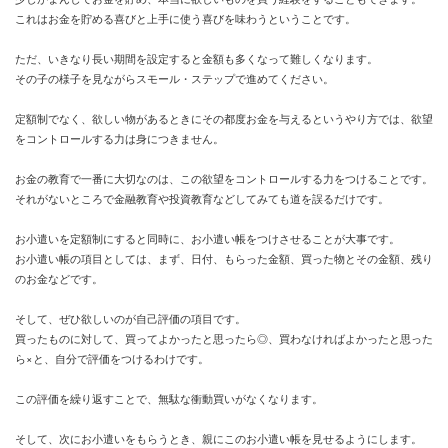
これはお金を貯める喜びと上手に使う喜びを味わうということです。
ただ、いきなり長い期間を設定すると金額も多くなって難しくなります。
その子の様子を見ながらスモール・ステップで進めてください。
定額制でなく、欲しい物があるときにその都度お金を与えるというやり方では、欲望
をコントロールする力は身につきません。
お金の教育で一番に大切なのは、この欲望をコントロールする力をつけることです。
それがないところで金融教育や投資教育などしてみても道を誤るだけです。
お小遣いを定額制にすると同時に、お小遣い帳をつけさせることが大事です。
お小遣い帳の項目としては、まず、日付、もらった金額、買った物とその金額、残り
のお金などです。
そして、ぜひ欲しいのが自己評価の項目です。
買ったものに対して、買ってよかったと思ったら◎、買わなければよかったと思った
ら×と、自分で評価をつけるわけです。
この評価を繰り返すことで、無駄な衝動買いがなくなります。
そして、次にお小遣いをもらうとき、親にこのお小遣い帳を見せるようにします。