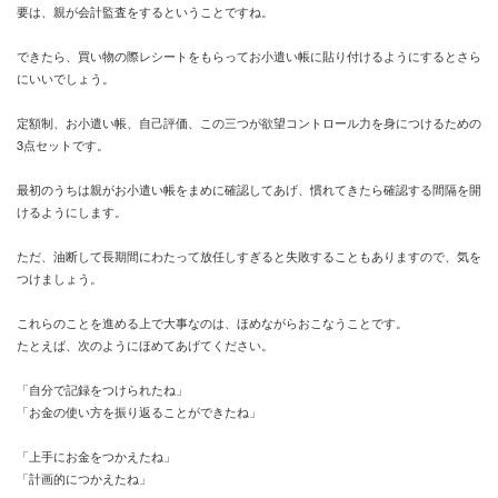
要は、親が会計監査をするということですね。
できたら、買い物の際レシートをもらってお小遣い帳に貼り付けるようにするとさら
にいいでしょう。
定額制、お小遣い帳、自己評価、この三つが欲望コントロール力を身につけるための
3点セットです。
最初のうちは親がお小遣い帳をまめに確認してあげ、慣れてきたら確認する間隔を開
けるようにします。
ただ、油断して長期間にわたって放任しすぎると失敗することもありますので、気を
つけましょう。
これらのことを進める上で大事なのは、ほめながらおこなうことです。
たとえば、次のようにほめてあげてください。
「自分で記録をつけられたね」
「お金の使い方を振り返ることができたね」
「上手にお金をつかえたね」
「計画的につかえたね」