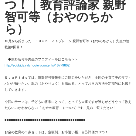
つ！｜教育評論家 親野
智可等（おやのちか
お問い合わせ
ら）
10月から始まった ＥｄｕＫｉｄｓブレーン 親野智可等（おやのちから）先生の連
載第8回目！
◆親野智可等先生のプロフィールはこちら＞＞
http://edukids.rvlvr.co/wf/contents/16779602
ＥｄｕＫｉｄｓでは、親野智可等先生にご協力をいただき、全国の子育て中のママ・
パパが知りたい、親力（おやりょく）を高める、とっておきの方法を定期的にお伝え
していきます。
今回のテーマは、子どもの将来にとって、とっても大事ですが誰もがどうやって教え
たらいいかわからない『 お金の教育 』についてです。是非ご覧ください！
■■■■■■■■■■■■■■■■■■■■■■■■■■■■■■■■■■■■■■
お金の教育の３点セットは、定額制、お小遣い帳、自己評価の３つ！