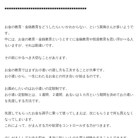
■■■■■■■■■■■■■■■■■■■■■■■■■■■■■■■■■■■■■■
お金の教育・金銭教育をどうしたらいいかわからない、という親御さんが多いようで
す。
中には、お金の教育・金銭教育というとすぐに金融教育や投資教育を思い浮かべる人
もいますが、それは勘違いです。
その前にやるべき大切なことがあります。
お金の教育ではまずお小遣いの渡し方を工夫することが大事です。
お小遣いから、一生にわたるお金との付き合いが始まるのです。
お薦めしたいのはお小遣いの定額制です。
お小遣い定額制とは、１週間、２週間、あるいは１カ月という期間を決めてお小遣い
を先渡しする方法です。
先渡しでもらったお金を調子に乗って使ってしまえば、次にもらうまで何も買えなく
なってしまいます。
これによって、がまんする力や欲望をコントロールする力がつきます。
少しがまんしてお金を貯め、本当に欲しいものを買う経験をすることもできます。