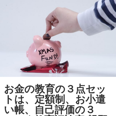
ママ・パパに役立つ こどものまなび情報サイト - Ｅｄｕｋｉｄｓ- （エデュキッズ）
ログイン
新規登録
ストリーム
HOT
その他
NEW
このコミュニティについて
REVOLVER
お金の教育の３点セッ
TAGS
ヘルプ
トは、定額制、お小遣
利用規約
い帳、自己評価の３
プライバシーポリシー