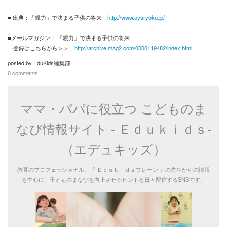
■ 出典：「親力」で決まる子供の将来
http://www.oyaryoku.jp/
■メールマガジン： 「親力」で決まる子供の将来
登録はこちらから＞＞
http://archive.mag2.com/0000119482/index.html
posted by
EduKids編集部
0 comments
ママ・パパに役立つ こどものま
なび情報サイト - Ｅｄｕｋｉｄｓ-
（エデュキッズ）
教育のプロフェッショナル、『 Ｅｄｕｋｉｄｓブレーン 』の先生からの情報
を中心に、子どものまなびを向上させるヒントを日々配信するSNSです。