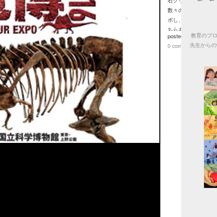
石クリーニング）」
数々の宝探しイベン
ボし、閉館後の会場
ちらもチェック！
教育のプロ
posted by
EduKid
先生からの
0 comments
【恐竜博2016】http://d
会場：国立科学博物館
７−２０
開催概要・アクセス：http:
【ナゾ解きミュージア
http://dino2016.jp/
http://dino2016.jp/