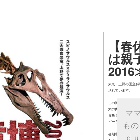
【春休
は親
201
東京・上野の国立科学
されています。
この博覧会のみどこ
大の肉食共有≪スピ
マ
骨格！また、CGで
ビーも上映されるな
もの
会期中、期間限定で
ｄｕ