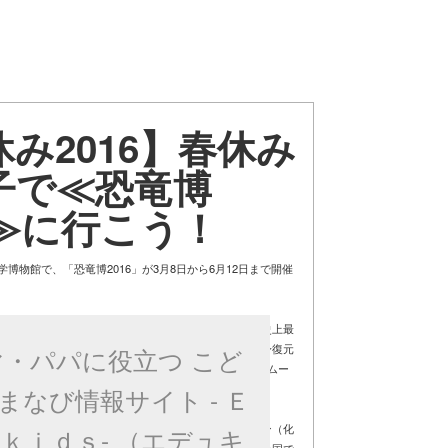
み2016】春休み
子で≪恐竜博
6≫に行こう！
博物館で、「恐竜博2016」が3月8日から6月12日まで開催
ろは、なんといっても日本初公開となる謎に包まれた史上最
ノサウルス≫や、≪ティラノサウルス≫の大迫力の全身復元
マ・パパに役立つ こど
再現した≪スピノサウルス≫が現代の街に出現する限定ムー
ど、最新の技術を使った展示もみどころですね。
まなび情報サイト - Ｅ
、採集した岩石から化石を取り出す「プレパレーション（化
ｋｉｄｓ- （エデュキ