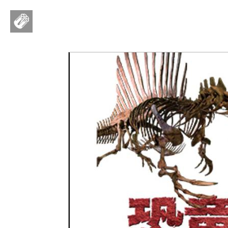
ママ・パパに役立つ こどものまなび情報サイト - Ｅｄｕｋｉｄｓ- （エデュキッズ）
ログイン
新規登録
ストリーム
HOT
その他
NEW
このコミュニティについて
REVOLVER
TAGS
ヘルプ
利用規約
プライバシーポリシー