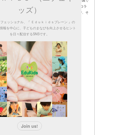
作業の実演も有り、さらにゴールデンウィークには、全国で
トを手がける「タカラッシュ！」と「恐竜博 2016」がコラ
ッズ）
を使ってスペシャルな謎解きイベントが開催されるので、そ
フェッショナル、『 Ｅｄｕｋｉｄｓブレーン 』の
s編集部
情報を中心に、子どものまなびを向上させるヒント
ino2016.jp/
を日々配信するSNSです。
（東京・上野公園）〒110-8718 東京都台東区上野公園
//dino2016.jp/access/index.html
ム in 恐竜博】
ticket/event.html
Join us!