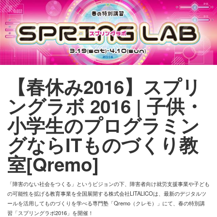
ママ・パパに役立つ こどものまなび情報サイト - Ｅｄｕｋｉｄｓ- （エデュキッズ）
ログイン
新規登録
【春休み2016】スプリ
ストリーム
ングラボ 2016 | 子供・
HOT
その他
小学生のプログラミン
グならITものづくり教
NEW
このコミュニティについて
REVOLVER
室[Qremo]
TAGS
ヘルプ
「障害のない社会をつくる」というビジョンの下、障害者向け就労支援事業や子ども
利用規約
の可能性を拡げる教育事業を全国展開する株式会社LITALICOは、最新のデジタルツ
ールを活用してものづくりを学べる専門塾「Qremo（クレモ）」にて、春の特別講
プライバシーポリシー
習「スプリングラボ2016」を開催！