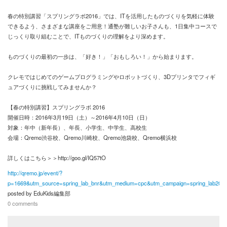
春の特別講習「スプリングラボ2016」では、ITを活用したものづくりを気軽に体験
お問い合わせ
できるよう、さまざまな講座をご用意！通塾が難しいお子さんも、1日集中コースで
じっくり取り組むことで、ITものづくりの理解をより深めます。
ものづくりの最初の一歩は、「好き！」「おもしろい！」から始まります。
クレモではじめてのゲームプログラミングやロボットづくり、3Dプリンタでフィギ
ュアづくりに挑戦してみませんか？
【春の特別講習】スプリングラボ 2016
開催日時：2016年3月19日（土）～2016年4月10日（日）
対象：年中（新年長）、年長、小学生、中学生、高校生
会場：Qremo渋谷校、Qremo川崎校、Qremo池袋校、Qremo横浜校
詳しくはこちら＞＞http://goo.gl/IQ57tO
http://qremo.jp/event/?
p=1669&utm_source=spring_lab_bnr&utm_medium=cpc&utm_campaign=spring_lab2016
posted by
EduKids編集部
0 comments