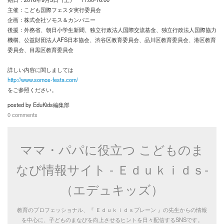
主催：こども国際フェスタ実行委員会
企画：株式会社ソモス＆カンパニー
お問い合わせ
後援：外務省、朝日小学生新聞、独立行政法人国際交流基金、独立行政法人国際協力
機構、公益財団法人AFS日本協会、渋谷区教育委員会、品川区教育委員会、港区教育
委員会、目黒区教育委員会
詳しい内容に関しましては
http://www.somos-festa.com/
をご参照ください。
posted by
EduKids編集部
0 comments
ママ・パパに役立つ こどものま
なび情報サイト - Ｅｄｕｋｉｄｓ-
（エデュキッズ）
教育のプロフェッショナル、『 Ｅｄｕｋｉｄｓブレーン 』の先生からの情報
を中心に、子どものまなびを向上させるヒントを日々配信するSNSです。