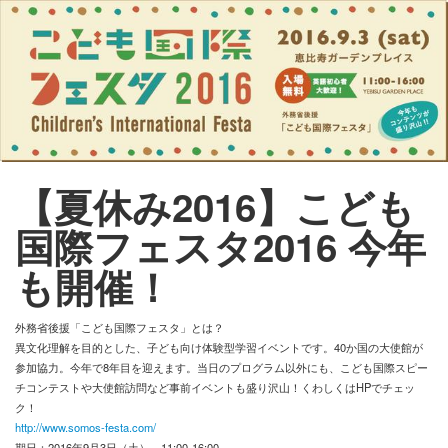
ママ・パパに役立つ こどものまなび情報サイト - Ｅｄｕｋｉｄｓ- （エデュキッズ）
ログイン
新規登録
ストリーム
【夏休み2016】こども
国際フェスタ2016 今年
HOT
その他
も開催！
NEW
このコミュニティについて
REVOLVER
外務省後援「こども国際フェスタ」とは？
TAGS
ヘルプ
異文化理解を目的とした、子ども向け体験型学習イベントです。40か国の大使館が
参加協力。今年で8年目を迎えます。当日のプログラム以外にも、こども国際スピー
利用規約
チコンテストや大使館訪問など事前イベントも盛り沢山！くわしくはHPでチェッ
ク！
http://www.somos-festa.com/
プライバシーポリシー
期日：2016年9月3日（土） 11:00-16:00