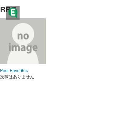
ママ・パパに役立つ こどものま
RRR
ママ・パパに役立つ こどものまなび情報サイト - Ｅｄｕｋｉｄｓ- （エデュキッズ）
なび情報サイト - Ｅｄｕｋｉｄ
ｓ- （エデュキッズ）
ログイン
教育のプロフェッショナル、『 Ｅｄｕｋｉｄｓブレーン
新規登録
』の先生からの情報を中心に、子どものまなびを向上さ
せるヒントを日々配信するSNSです。
ストリーム
ログイン
新規登録
Post
Favorites
HOT
その他
投稿はありません
NEW
このコミュニティについて
REVOLVER
TAGS
ヘルプ
利用規約
プライバシーポリシー