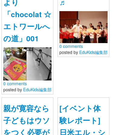
より
♬
「chocolat ☆
エトワールへ
の道」001
0 comments
posted by
EduKids編集部
0 comments
posted by
EduKids編集部
親が寛容なら
[イベント体
子どもはウソ
験レポート]
をつく必要が
日米エル・シ