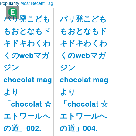
Popularity
Most Recent
Tag
ママ・パパに役立つ こどものまなび情報サイト - Ｅｄｕｋｉｄｓ- （エデュキッズ）
パリ発こども
パリ発こども
ログイン
もおとなもド
もおとなもド
新規登録
キドキわくわ
キドキわくわ
くのwebマガ
くのwebマガ
ストリーム
ジン
ジン
HOT
その他
chocolat mag
chocolat mag
NEW
このコミュニティについて
REVOLVER
より
より
TAGS
「chocolat ☆
「chocolat ☆
ヘルプ
エトワールへ
エトワールへ
利用規約
の道」002.
の道」004.
プライバシーポリシー