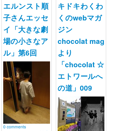
エルンスト順
キドキわくわ
子さんエッセ
くのwebマガ
イ「大きな劇
ジン
場の小さなア
chocolat mag
ル」第6回
より
「chocolat ☆
エトワールへ
ママ・パパに役立つ こどものま
の道」009
なび情報サイト - Ｅｄｕｋｉｄ
ｓ- （エデュキッズ）
教育のプロフェッショナル、『 Ｅｄｕｋｉｄｓブレーン
』の先生からの情報を中心に、子どものまなびを向上さ
せるヒントを日々配信するSNSです。
0 comments